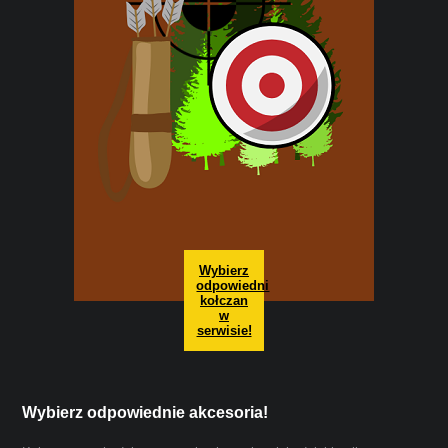
Wybierz
odpowiedni
kołczan
w
serwisie!
Wybierz odpowiednie akcesoria!